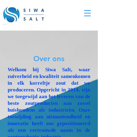
Over ons
Welkom bij Siwa Salt, waar
zuiverheid en kwaliteit samenkomen
in elk korreltje zout dat we
produceren. Opgericht in 2014, zijn
we toegewijd aan het leveren van de
beste zoutproducten aan zowel
huishoudens als industrieën. Onze
toewijding aan uitmuntendheid en
innovatie heeft ons gepositioneerd
als een vertrouwde naam in de
zoutproductie-industrie.